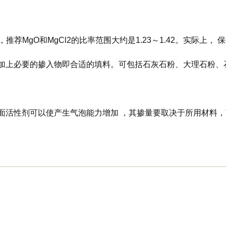
是 1.23，推荐MgO和MgCl2的比率范围大约是1.23～1.42
加上必要的掺入物即合适的填料。可包括石灰石粉、大理石粉、
活性剂可以使产生气泡能力增加 ，其掺量要取决于所用材料，范