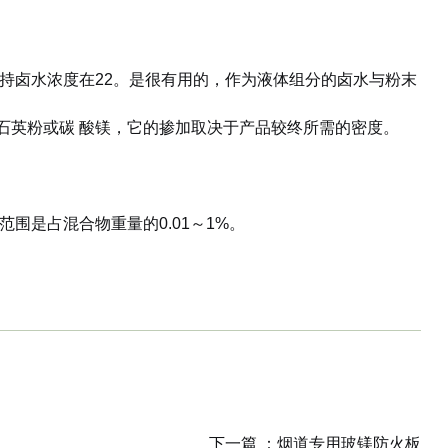
。实际上， 保持卤水浓度在22。是很有用的，作为液体组分的卤水与粉末
石英粉或碳 酸镁，它的掺加取决于产品较终所需的密度。
围是占混合物重量的0.01～1%。
下一篇 ：
烟道专用玻镁防火板