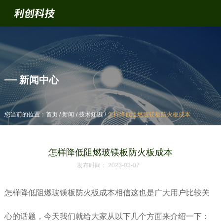
产品中心
新闻中心
/
/
/
/
/
/
您当前的位置：首页
您当前的位置：首页
新闻
新闻
技术知识
技术知识
怎样降低阻燃玻镁板防火板成本
怎样降低阻燃玻镁板防火板成本
怎样降低阻燃玻镁板防火板成本
发布时间： 2023-03-07
怎样降低阻燃玻镁板防火板成本相信这也是广大用户比较关
心的话题，今天我们就给大家从以下几个方面来介绍一下：